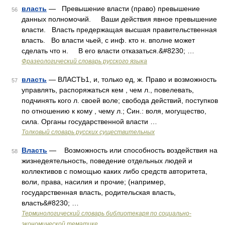
власть
— Превышение власти (право) превышение
56
данных полномочий. Ваши действия явное превышение
власти. Власть предержащая высшая правительственная
власть. Во власти чьей, с инф. кто н. вполне может
сделать что н. В его власти отказаться.&#8230; …
Фразеологический словарь русского языка
власть
— ВЛАСТЬ1, и, только ед, ж. Право и возможность
57
управлять, распоряжаться кем , чем л., повелевать,
подчинять кого л. своей воле; свобода действий, поступков
по отношению к кому , чему л.; Син.: воля, могущество,
сила. Органы государственной власти …
Толковый словарь русских существительных
Власть
— Возможность или способность воздействия на
58
жизнедеятельность, поведение отдельных людей и
коллективов с помощью каких либо средств авторитета,
воли, права, насилия и прочие; (например,
государственная власть, родительская власть,
власть&#8230; …
Терминологический словарь библиотекаря по социально-
экономической тематике