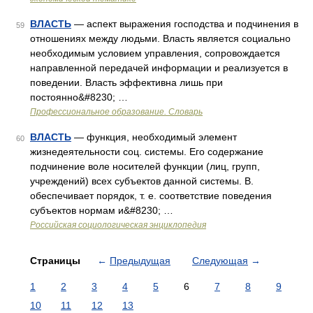
ВЛАСТЬ
— аспект выражения господства и подчинения в
59
отношениях между людьми. Власть является социально
необходимым условием управления, сопровождается
направленной передачей информации и реализуется в
поведении. Власть эффективна лишь при
постоянно&#8230; …
Профессиональное образование. Словарь
ВЛАСТЬ
— функция, необходимый элемент
60
жизнедеятельности соц. системы. Его содержание
подчинение воле носителей функции (лиц, групп,
учреждений) всех субъектов данной системы. В.
обеспечивает порядок, т. е. соответствие поведения
субъектов нормам и&#8230; …
Российская социологическая энциклопедия
Страницы
←
Предыдущая
Следующая
→
1
2
3
4
5
6
7
8
9
10
11
12
13