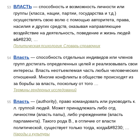
ВЛАСТЬ
— способность и возможность личности или
53
группы (класса, нации, партии, государства и т.д.)
осуществлять свою волю с помощью авторитета, права,
насилия и других средств, оказывая направляющее
воздействие на деятельность, поведение и жизнь людей
в&#8230; …
Политическая психология. Словарь-справочник
Власть
— способность отдельных индивидов или членов
54
групп достигать определенных целей и реализовывать свои
интересы. Власть неотъемлемая часть любых человеческих
отношений. Многие конфликты в обществе происходят из
за борьбы за власть, поскольку от того …
Термины гендерных исследований
Власть
— (authority), право командовать или руководить к.
55
л. группой людей. Может принадлежать либо отд.
личностям (власть папы), либо учреждениям (власть
парламента). Такого рода В., в отличие от власти
политической, существует только тогда, когда&#8230; …
Народы и культуры